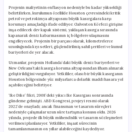
Projenin maliyetinin enflasyon nedeniyle bu kadar yükseldiği
belirtilirken, kurulumun özellikle Houston çevresindeki kritik
petrol ve petrokimya altyapısını büyük kasırgalara karşı
korumayı amaçladığı ifade ediliyor. Galveston Körfezi girişine
inşa edilecek dev kapak sistemi, yaklaşan kasırga sırasında
kapanarak deniz kabarmasının iç bölgelere ulaşmasını
engelleyecek. Projenin bir parçası olarak, kilometrelerce
uzunluğunda kıyı setleri, güçlendirilmiş sahil şeritleri ve kumul
bariyerleri de yer alacak.
Uzmanlar, projenin Hollanda’daki büyük deniz bariyerleri ve
New Orleans’taki kasırga koruma altyapısından ilham alınarak
geliştirildiğini vurguluyor. Yetkililer, olası bir büyük kasırganın
Houston bölgesinde yüz milyarlarca dolarlık maddi hasara yol
açabileceğini belirtiyor.
‘Ike Dike’ fikri, 2008’deki yıkıcı Ike Kasırgası sonrasında
gündeme gelmişti. ABD Kongresi, projeyi resmi olarak
2022’de onayladı; ancak finansman ve tasarım süreçleri
nedeniyle çalışmalar uzun süre tartışma konusu oldu. 2026
yılında, projede ilk büyük mühendislik ve tasarım sözleşmeleri
verilmesi planlanıyor. Yetkililer, inşaat sürecinin
tamamlanmasının on yıllar alabileceğini kaydediyor.