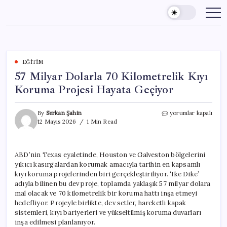
Skip
to
content
EĞITIM
57 Milyar Dolarla 70 Kilometrelik Kıyı
Koruma Projesi Hayata Geçiyor
57
By
Serkan Şahin
yorumlar kapalı
Milyar
12 Mayıs 2026
1 Min Read
Dolarla
70
Kilometrelik
ABD’nin Texas eyaletinde, Houston ve Galveston bölgelerini
Kıyı
yıkıcı kasırgalardan korumak amacıyla tarihin en kapsamlı
Koruma
Projesi
kıyı koruma projelerinden biri gerçekleştiriliyor. ‘Ike Dike’
Hayata
adıyla bilinen bu dev proje, toplamda yaklaşık 57 milyar dolara
Geçiyor
mal olacak ve 70 kilometrelik bir koruma hattı inşa etmeyi
için
hedefliyor. Projeyle birlikte, dev setler, hareketli kapak
sistemleri, kıyı bariyerleri ve yükseltilmiş koruma duvarları
inşa edilmesi planlanıyor.