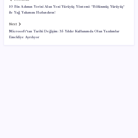
10 Bin Adımın Yerini Alan Yeni Yürüyüş Yöntemi: ‘Bölünmüş Yürüyüş’
ile Yağ Yakımını Hızlandırın!
Next
Microsoft’tan Tarihi Değişim: 35 Yıldır Kullanımda Olan Yazılımlar
Emekliye Ayrılıyor
SON YAZILAR
Satarken asla zarar ettirmeyen ikinci el araçlar
AMD Ekran Kartına Zam Geliyor
Önce ölümden döndü, sonra okeye devam etti