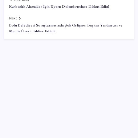
Kurbanlık Alacaklar İçin Uyarı: Dolandırıcılara Dikkat Edin!
Next
Bolu Belediyesi Soruşturmasında Şok Gelişme: Başkan Yardımcısı ve
Meclis Üyesi Tahliye Edildi!
SON YAZILAR
TBMM Adalet Komisyonu’nda ‘süreç yasası’
gerginliği: İzdiham yaşandı, ezilme tehlikesi
geçirdiler!
2026 AÖL 3. Dönem sınav sonuçları ne zaman