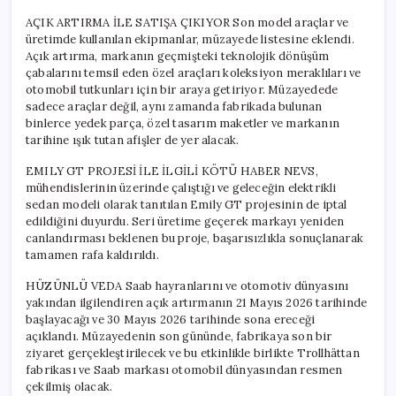
AÇIK ARTIRMA İLE SATIŞA ÇIKIYOR Son model araçlar ve
üretimde kullanılan ekipmanlar, müzayede listesine eklendi.
Açık artırma, markanın geçmişteki teknolojik dönüşüm
çabalarını temsil eden özel araçları koleksiyon meraklıları ve
otomobil tutkunları için bir araya getiriyor. Müzayedede
sadece araçlar değil, aynı zamanda fabrikada bulunan
binlerce yedek parça, özel tasarım maketler ve markanın
tarihine ışık tutan afişler de yer alacak.
EMILY GT PROJESİ İLE İLGİLİ KÖTÜ HABER NEVS,
mühendislerinin üzerinde çalıştığı ve geleceğin elektrikli
sedan modeli olarak tanıtılan Emily GT projesinin de iptal
edildiğini duyurdu. Seri üretime geçerek markayı yeniden
canlandırması beklenen bu proje, başarısızlıkla sonuçlanarak
tamamen rafa kaldırıldı.
HÜZÜNLÜ VEDA Saab hayranlarını ve otomotiv dünyasını
yakından ilgilendiren açık artırmanın 21 Mayıs 2026 tarihinde
başlayacağı ve 30 Mayıs 2026 tarihinde sona ereceği
açıklandı. Müzayedenin son gününde, fabrikaya son bir
ziyaret gerçekleştirilecek ve bu etkinlikle birlikte Trollhättan
fabrikası ve Saab markası otomobil dünyasından resmen
çekilmiş olacak.