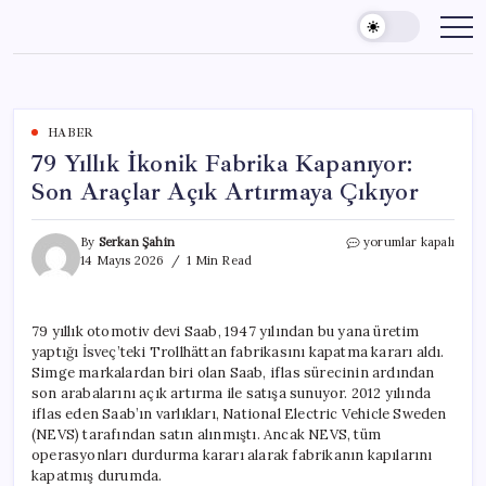
Skip
to
content
HABER
79 Yıllık İkonik Fabrika Kapanıyor:
Son Araçlar Açık Artırmaya Çıkıyor
79
By
Serkan Şahin
yorumlar kapalı
Yıllık
14 Mayıs 2026
1 Min Read
İkonik
Fabrika
Kapanıyor:
79 yıllık otomotiv devi Saab, 1947 yılından bu yana üretim
Son
yaptığı İsveç’teki Trollhättan fabrikasını kapatma kararı aldı.
Araçlar
Açık
Simge markalardan biri olan Saab, iflas sürecinin ardından
Artırmaya
son arabalarını açık artırma ile satışa sunuyor. 2012 yılında
Çıkıyor
iflas eden Saab’ın varlıkları, National Electric Vehicle Sweden
için
(NEVS) tarafından satın alınmıştı. Ancak NEVS, tüm
operasyonları durdurma kararı alarak fabrikanın kapılarını
kapatmış durumda.