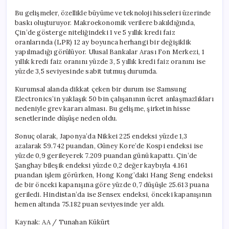
Bu gelişmeler, özellikle büyüme ve teknoloji hisseleri üzerinde
baskı oluşturuyor. Makroekonomik verilere bakıldığında,
Çin’de gösterge niteliğindeki 1 ve 5 yıllık kredi faiz
oranlarında (LPR) 12 ay boyunca herhangi bir değişiklik
yapılmadığı görülüyor. Ulusal Bankalar Arası Fon Merkezi, 1
yıllık kredi faiz oranını yüzde 3, 5 yıllık kredi faiz oranını ise
yüzde 3,5 seviyesinde sabit tutmuş durumda.
Kurumsal alanda dikkat çeken bir durum ise Samsung
Electronics’in yaklaşık 50 bin çalışanının ücret anlaşmazlıkları
nedeniyle grev kararı alması. Bu gelişme, şirketin hisse
senetlerinde düşüşe neden oldu.
Sonuç olarak, Japonya’da Nikkei 225 endeksi yüzde 1,3
azalarak 59.742 puandan, Güney Kore’de Kospi endeksi ise
yüzde 0,9 gerileyerek 7.209 puandan günü kapattı. Çin’de
Şanghay bileşik endeksi yüzde 0,2 değer kaybıyla 4.161
puandan işlem görürken, Hong Kong’daki Hang Seng endeksi
de bir önceki kapanışına göre yüzde 0,7 düşüşle 25.613 puana
geriledi. Hindistan’da ise Sensex endeksi, önceki kapanışının
hemen altında 75.182 puan seviyesinde yer aldı.
Kaynak: AA / Tunahan Kükürt