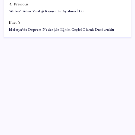
Previous
‘Abbas’ Adını Verdiği Kuzusu ile Ayrılmaz İkili
Next
Malatya’da Deprem Nedeniyle Eğitim Geçici Olarak Durduruldu
SON YAZILAR
HUAWEI Yeni Ekosistem Ürünlerini Duyurdu: Pura
90s, MatePad Air 2026 ve Watch Kids X1
Türkiye, Suudi Arabistan ve Pakistan üçlü savunma
anlaşması imzalayacak