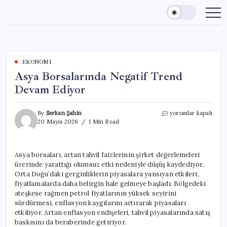
Skip
to
content
EKONOMI
Asya Borsalarında Negatif Trend
Devam Ediyor
Asya
By
Serkan Şahin
yorumlar kapalı
Borsalarında
20 Mayıs 2026
1 Min Read
Negatif
Trend
Devam
Asya borsaları, artan tahvil faizlerinin şirket değerlemeleri
Ediyor
üzerinde yarattığı olumsuz etki nedeniyle düşüş kaydediyor.
için
Orta Doğu’daki gerginliklerin piyasalara yansıyan etkileri,
fiyatlamalarda daha belirgin hale gelmeye başladı. Bölgedeki
ateşkese rağmen petrol fiyatlarının yüksek seyirini
sürdürmesi, enflasyon kaygılarını artırarak piyasaları
etkiliyor. Artan enflasyon endişeleri, tahvil piyasalarında satış
baskısını da beraberinde getiriyor.