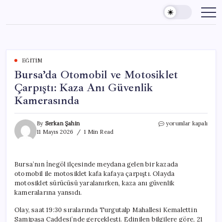
Skip
to
content
EĞITIM
Bursa’da Otomobil ve Motosiklet
Çarpıştı: Kaza Anı Güvenlik
Kamerasında
Bursa’da
By
Serkan Şahin
yorumlar kapalı
Otomobil
11 Mayıs 2026
1 Min Read
ve
Motosiklet
Çarpıştı:
Bursa’nın İnegöl ilçesinde meydana gelen bir kazada
Kaza
otomobil ile motosiklet kafa kafaya çarpıştı. Olayda
Anı
Güvenlik
motosiklet sürücüsü yaralanırken, kaza anı güvenlik
Kamerasında
kameralarına yansıdı.
için
Olay, saat 19:30 sıralarında Turgutalp Mahallesi Kemalettin
Samipaşa Caddesi’nde gerçekleşti. Edinilen bilgilere göre, 21