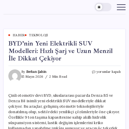
Skip
to
content
HABER
TEKNOLOJI
BYD’nin Yeni Elektrikli SUV
Modelleri: Hızlı Şarj ve Uzun Menzil
İle Dikkat Çekiyor
BYD’nin
By
Serkan Şahin
yorumlar kapalı
Yeni
15 Mayıs 2026
2 Min Read
Elektrikli
SUV
Modelleri:
Çinli otomotiv devi BYD, uluslararası pazarda Denza B5 ve
Hızlı
Denza B8 isimli yeni elektrikli SUV modelleriyle dikkat
Şarj
ve
çekiyor. Bu araçlar, gelişmiş otomotiv teknolojileriyle
Uzun
donatılmış olup, sektördeki yenilikçi çözümleriyle öne çıkıyor.
Menzil
Özellikle 9 ton taşıma kapasitesine sahip akıllı hidrolik
İle
süspansiyon sistemi, lastik değişim işlemlerini kriko
Dikkat
kullanmadan yapabilme imkânı sunuyor ve aracın üç tekerlek