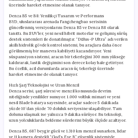
Çekiyor
üzerinde hareket etmesine olanak tanıyor.
için
Denza B5 ve B8: Yenilikçi Tasarım ve Performans
BYD, uluslararası arenada Fangchengbao serisinin
güncellenmiş versiyonlarını Denza B5 ve Denza B8 olarak
tanıttı. Bu SUV’ler, yeni nesil hibrit motorlar ve gelişmiş sürüş
destek sistemleri ile donatılmıştır. “DiSus-P Ultra” adı verilen
akıllı hidrolik gövde kontrol sistemi, bu araçlara daha önce
görülmemiş bir manevra kabiliyeti kazandırıyor. Yeni
süspansiyon sistemi, aracın bir tekerleğini 300 mm yükseğe
kaldırarak, lastik değişimini son derece kolay hale getiriyor.
Bu özellik, acil durumlarda aracın üç tekerleği üzerinde
hareket etmesine de olanak tanıyor.
Hızlı Şarj Teknolojisi ve Uzun Menzil
Denza serisi, şarj süresi ve menzil konusunda devrim
niteliğinde yenilikler sunuyor. 1.000 voltluk mimari ve yeni
nesil Blade batarya sayesinde, araçlar sadece 5 dakikada
yüzde 10’dan yüzde 70 doluluk seviyesine ulaşabiliyor. Tam
doluma ulaşmak ise yalnızca 9 dakika sürüyor. Bu teknoloji,
uzun yolculuklarda bekleme sürelerini büyük ölçüde azaltıyor.
Denza B5, 687 beygir gücü ve 1.310 km menzil sunarken, lidar
ve 11 kamera destekli “God’s Eye B” güvenlik sistemiyle