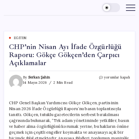
Skip
to
content
EĞITIM
CHP’nin Nisan Ayı İfade Özgürlüğü
Raporu: Gökçe Gökçen’den Çarpıcı
Açıklamalar
CHP’nin
By
Serkan Şahin
yorumlar kapalı
Nisan
14 Mayıs 2026
2 Min Read
Ayı
İfade
Özgürlüğü
CHP Genel Başkan Yardımcısı Gökçe Gökçen, partisinin
Raporu:
Nisan 2026 İfade Özgürlüğü Raporu’nu basın toplantısıyla
Gökçe
Gökçen’den
tanıttı. Gökçen, tutuklu gazetecilerin serbest bırakılması
Çarpıcı
çağrısında bulunarak, “Tek adam yönetiminde yetkililer, basın
Açıklamalar
ve haber alma özgürlüğünü korumak yerine, bu hakların önüne
için
geçmek için çeşitli engeller koymakta ve anayasayı açık bir
biçimde ihlal etmektedir. Anayasa ihlalleri, toplumun manipüle