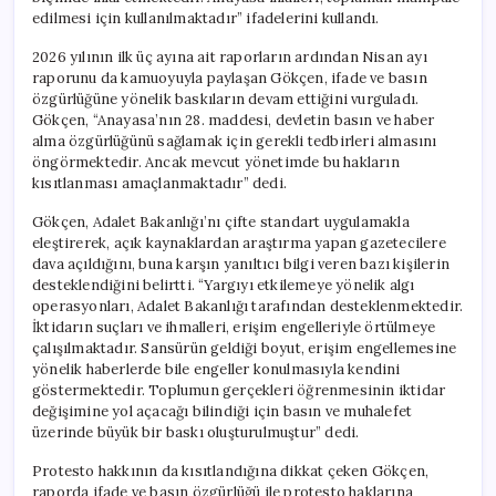
edilmesi için kullanılmaktadır” ifadelerini kullandı.
2026 yılının ilk üç ayına ait raporların ardından Nisan ayı
raporunu da kamuoyuyla paylaşan Gökçen, ifade ve basın
özgürlüğüne yönelik baskıların devam ettiğini vurguladı.
Gökçen, “Anayasa’nın 28. maddesi, devletin basın ve haber
alma özgürlüğünü sağlamak için gerekli tedbirleri almasını
öngörmektedir. Ancak mevcut yönetimde bu hakların
kısıtlanması amaçlanmaktadır” dedi.
Gökçen, Adalet Bakanlığı’nı çifte standart uygulamakla
eleştirerek, açık kaynaklardan araştırma yapan gazetecilere
dava açıldığını, buna karşın yanıltıcı bilgi veren bazı kişilerin
desteklendiğini belirtti. “Yargıyı etkilemeye yönelik algı
operasyonları, Adalet Bakanlığı tarafından desteklenmektedir.
İktidarın suçları ve ihmalleri, erişim engelleriyle örtülmeye
çalışılmaktadır. Sansürün geldiği boyut, erişim engellemesine
yönelik haberlerde bile engeller konulmasıyla kendini
göstermektedir. Toplumun gerçekleri öğrenmesinin iktidar
değişimine yol açacağı bilindiği için basın ve muhalefet
üzerinde büyük bir baskı oluşturulmuştur” dedi.
Protesto hakkının da kısıtlandığına dikkat çeken Gökçen,
raporda ifade ve basın özgürlüğü ile protesto haklarına