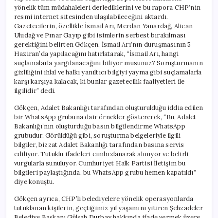
yönelik tüm müdahaleleri derlediklerini ve bu rapora CHP’nin
resmi internet sitesinden ulaşılabileceğini aktardı.
Gazetecilerin, özellikle İsmail Arı, Merdan Yanardağ, Alican
Uludağ ve Pınar Gayıp gibi isimlerin serbest bırakılması
gerektiğini belirten Gökçen, İsmail Arı’nın duruşmasının 5
Haziran’da yapılacağını hatırlatarak, “İsmail Arı, hangi
suçlamalarla yargılanacağını biliyor musunuz? Soruşturmanın
gizliliğini ihlal ve halkı yanıltıcı bilgiyi yayma gibi suçlamalarla
karşı karşıya kalacak, ki bunlar gazetecilik faaliyetleri ile
ilgilidir” dedi.
Gökçen, Adalet Bakanlığı tarafından oluşturulduğu iddia edilen
bir WhatsApp grubuna dair örnekler göstererek, “Bu, Adalet
Bakanlığı’nın oluşturduğu basın bilgilendirme WhatsApp
grubudur. Görüldüğü gibi, soruşturma belgeleriyle ilgili
bilgiler, bizzat Adalet Bakanlığı tarafından basına servis
ediliyor. Tutuklu ifadeleri cımbızlanarak alınıyor ve belirli
vurgularla sunuluyor. Cumhuriyet Halk Partisi İletişim bu
bilgileri paylaştığında, bu WhatsApp grubu hemen kapatıldı”
diye konuştu.
Gökçen ayrıca, CHP’li belediyelere yönelik operasyonlarda
tutuklanan kişilerin, geçtiğimiz yıl yaşamını yitiren Şehzadeler
Belediye Başkanı Gülşah Durbay hakkında ifade vermek üzere