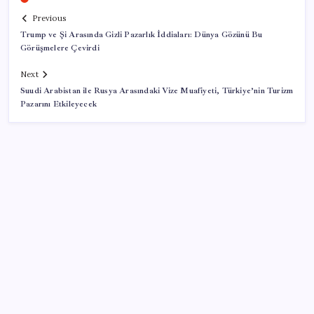
Previous
Trump ve Şi Arasında Gizli Pazarlık İddiaları: Dünya Gözünü Bu
Görüşmelere Çevirdi
Next
Suudi Arabistan ile Rusya Arasındaki Vize Muafiyeti, Türkiye’nin Turizm
Pazarını Etkileyecek
SON YAZILAR
Satarken asla zarar ettirmeyen ikinci el araçlar
AMD Ekran Kartına Zam Geliyor