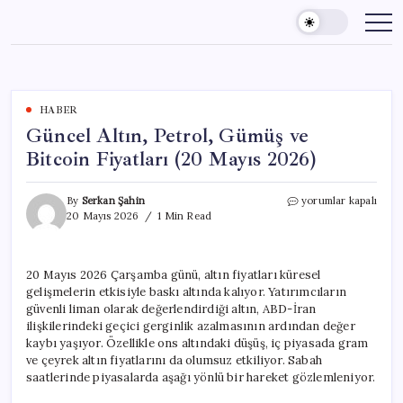
Skip
to
content
HABER
Güncel Altın, Petrol, Gümüş ve
Bitcoin Fiyatları (20 Mayıs 2026)
Güncel
By
Serkan Şahin
yorumlar kapalı
Altın,
20 Mayıs 2026
1 Min Read
Petrol,
Gümüş
ve
20 Mayıs 2026 Çarşamba günü, altın fiyatları küresel
Bitcoin
gelişmelerin etkisiyle baskı altında kalıyor. Yatırımcıların
Fiyatları
(20
güvenli liman olarak değerlendirdiği altın, ABD-İran
Mayıs
ilişkilerindeki geçici gerginlik azalmasının ardından değer
2026)
kaybı yaşıyor. Özellikle ons altındaki düşüş, iç piyasada gram
için
ve çeyrek altın fiyatlarını da olumsuz etkiliyor. Sabah
saatlerinde piyasalarda aşağı yönlü bir hareket gözlemleniyor.