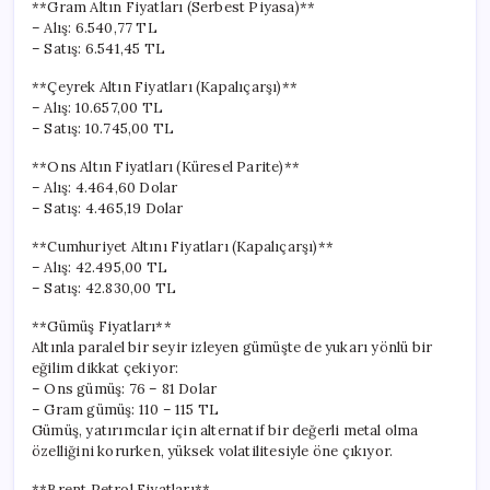
**Gram Altın Fiyatları (Serbest Piyasa)**
– Alış: 6.540,77 TL
– Satış: 6.541,45 TL
**Çeyrek Altın Fiyatları (Kapalıçarşı)**
– Alış: 10.657,00 TL
– Satış: 10.745,00 TL
**Ons Altın Fiyatları (Küresel Parite)**
– Alış: 4.464,60 Dolar
– Satış: 4.465,19 Dolar
**Cumhuriyet Altını Fiyatları (Kapalıçarşı)**
– Alış: 42.495,00 TL
– Satış: 42.830,00 TL
**Gümüş Fiyatları**
Altınla paralel bir seyir izleyen gümüşte de yukarı yönlü bir
eğilim dikkat çekiyor:
– Ons gümüş: 76 – 81 Dolar
– Gram gümüş: 110 – 115 TL
Gümüş, yatırımcılar için alternatif bir değerli metal olma
özelliğini korurken, yüksek volatilitesiyle öne çıkıyor.
**Brent Petrol Fiyatları**