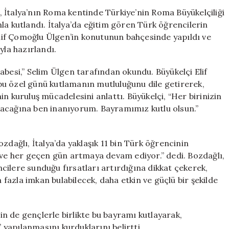
Anma,
 İtalya’nın Roma kentinde Türkiye’nin Roma Büyükelçiliği
Gençlik
la kutlandı. İtalya’da eğitim gören Türk öğrencilerin
ve
 Elif Çomoğlu Ülgen’in konutunun bahçesinde yapıldı ve
Spor
yla hazırlandı.
Bayramı
Coşkuyla
abesi,” Selim Ülgen tarafından okundu. Büyükelçi Elif
Kutlandı
u özel günü kutlamanın mutluluğunu dile getirerek,
için
n kuruluş mücadelesini anlattı. Büyükelçi, “Her birinizin
çıkacağına ben inanıyorum. Bayramımız kutlu olsun.”
zdağlı, İtalya’da yaklaşık 11 bin Türk öğrencinin
ı ve her geçen gün artmaya devam ediyor.” dedi. Bozdağlı,
encilere sunduğu fırsatları artırdığına dikkat çekerek,
azla imkan bulabilecek, daha etkin ve güçlü bir şekilde
e gençlerle birlikte bu bayramı kutlayarak,
pılanmasını kurduklarını belirtti.