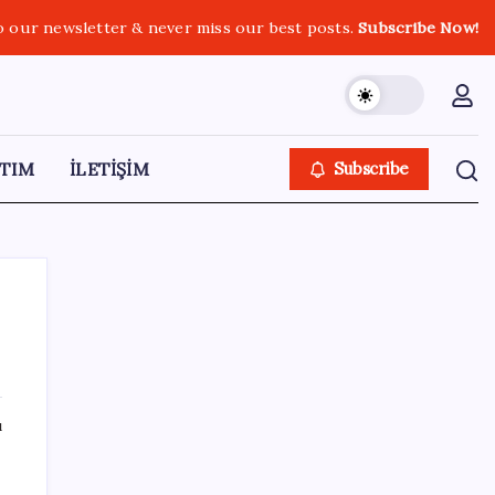
o our newsletter & never miss our best posts.
Subscribe Now!
TIM
İLETİŞİM
Subscribe
SON YAZILAR
ı
Satarken asla zarar ettirmeyen ikinci el
araçlar