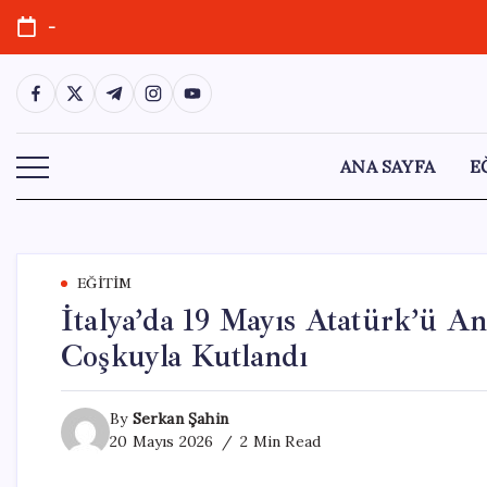
Skip
-
to
content
https://www.facebook.com/
https://twitter.com/
https://t.me/
https://www.instagram.com/
https://youtube.com/
ANA SAYFA
E
EĞITIM
İtalya’da 19 Mayıs Atatürk’ü A
Coşkuyla Kutlandı
By
Serkan Şahin
20 Mayıs 2026
2 Min Read