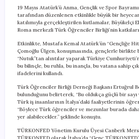
19 Mayıs Atatürk’ü Anma, Gençlik ve Spor Bayramı,
tarafından düzenlenen etkinlikle büyük bir heyecan
katılımıyla gerçekleştirilen kutlamalar, Büyükelçi
Roma merkezli Türk Öğrenciler Birliği’nin katkıları
Etkinlikte, Mustafa Kemal Atatürk’ün “Gençliğe Hit
Çomoğlu Ülgen, konuşmasında, gençlerle birlikte b
“Nutuk”tan alıntılar yaparak Türkiye Cumhuriyeti’ni
bu bilinçle, bu ruhla, bu inançla, bu vatana sahip 
ifadelerini kullandı.
Türk Öğrenciler Birliği Derneği Başkanı Ertuğrul Bo
bulunduğunu belirterek, “Bu oldukça güçlü bir say
Türk iş insanlarının İtalya’daki faaliyetlerinin öğr
“Böylece Türk öğrenciler ve mezunlar burada daha f
yer alabilecekler.” şeklinde konuştu.
TÜRKONFED Yönetim Kurulu Üyesi Canberk Mersin d
TÜRKONFED olarak İtalya’da “Genç TÜRKONFED” ya