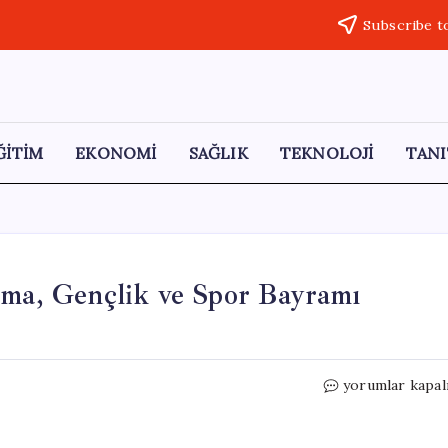
Subscribe t
ĞİTİM
EKONOMİ
SAĞLIK
TEKNOLOJİ
TANI
nma, Gençlik ve Spor Bayramı
İtalya’da
yorumlar kapal
19
Mayıs
Atatürk’ü