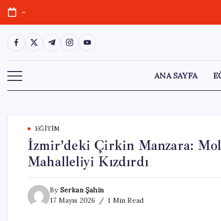
Skip
-
to
content
https://www.facebook.com/
https://twitter.com/
https://t.me/
https://www.instagram.com/
https://youtube.com/
ANA SAYFA
E
EĞITIM
İzmir’deki Çirkin Manzara: Mol
Mahalleliyi Kızdırdı
By
Serkan Şahin
17 Mayıs 2026
1 Min Read