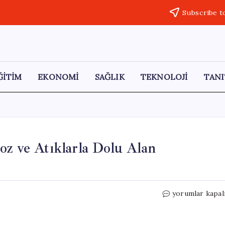
Subscribe t
ĞİTİM
EKONOMİ
SAĞLIK
TEKNOLOJİ
TANI
oz ve Atıklarla Dolu Alan
İzmir’deki
yorumlar kapal
Çirkin
Manzara:
Moloz