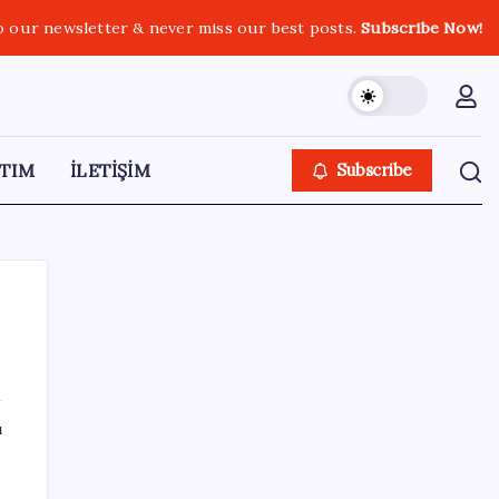
o our newsletter & never miss our best posts.
Subscribe Now!
TIM
İLETİŞİM
Subscribe
SON YAZILAR
ı
Satarken asla zarar ettirmeyen ikinci el
araçlar