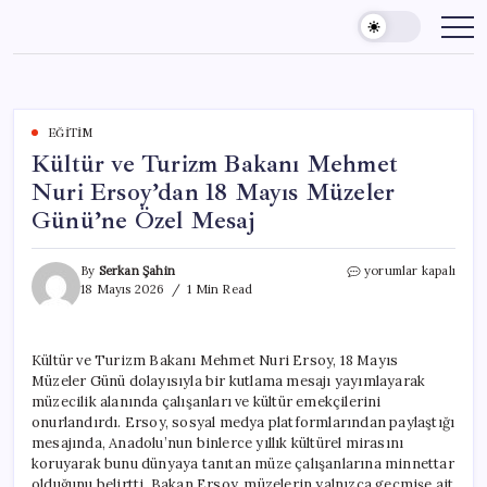
Skip
to
content
EĞITIM
Kültür ve Turizm Bakanı Mehmet
Nuri Ersoy’dan 18 Mayıs Müzeler
Günü’ne Özel Mesaj
Kültür
By
Serkan Şahin
yorumlar kapalı
ve
18 Mayıs 2026
1 Min Read
Turizm
Bakanı
Mehmet
Kültür ve Turizm Bakanı Mehmet Nuri Ersoy, 18 Mayıs
Nuri
Müzeler Günü dolayısıyla bir kutlama mesajı yayımlayarak
Ersoy’dan
18
müzecilik alanında çalışanları ve kültür emekçilerini
Mayıs
onurlandırdı. Ersoy, sosyal medya platformlarından paylaştığı
Müzeler
mesajında, Anadolu’nun binlerce yıllık kültürel mirasını
Günü’ne
koruyarak bunu dünyaya tanıtan müze çalışanlarına minnettar
Özel
olduğunu belirtti. Bakan Ersoy, müzelerin yalnızca geçmişe ait