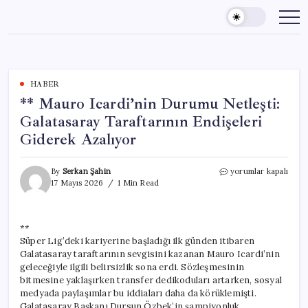
Skip
to
content
HABER
** Mauro Icardi’nin Durumu Netleşti:
Galatasaray Taraftarının Endişeleri
Giderek Azalıyor
**
By
Serkan Şahin
yorumlar kapalı
Mauro
17 Mayıs 2026
1 Min Read
Icardi’nin
Durumu
Netleşti:
**
Galatasaray
Süper Lig’deki kariyerine başladığı ilk günden itibaren
Taraftarının
Endişeleri
Galatasaray taraftarının sevgisini kazanan Mauro Icardi’nin
Giderek
geleceğiyle ilgili belirsizlik sona erdi. Sözleşmesinin
Azalıyor
bitmesine yaklaşırken transfer dedikoduları artarken, sosyal
için
medyada paylaşımlar bu iddiaları daha da körüklemişti.
Galatasaray Başkanı Dursun Özbek’in şampiyonluk