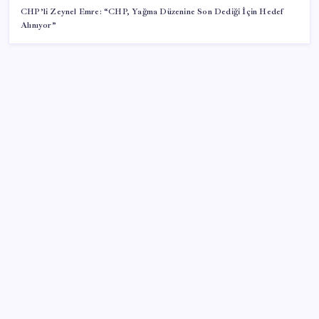
CHP’li Zeynel Emre: “CHP, Yağma Düzenine Son Dediği İçin Hedef
Alınıyor”
SON YAZILAR
Satarken asla zarar ettirmeyen ikinci el araçlar
AMD Ekran Kartına Zam Geliyor
Önce ölümden döndü, sonra okeye devam etti
İspanya ile İtalya arasında Schengen krizi: Büyükelçi
bakanlığa çağrıldı
Ormanın altındaki gizli dünya ilk kez böyle