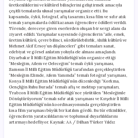
için
üretkenliklerini ve kültürel bilinçlerini geliştirmek amacıyla
çeşitli temalarda ulusal yarışmalar organize etti. Bu
kapsamda, öykü, fotoğraf, afiş tasarımı, kısa film ve sıfır atık
temalı yarışmalarda ödül kazanan öğrencilere ödülleri verildi.
Törende, dereceye giren eserlerden oluşan bir sergi alanı da
ziyaret edildi. Yarışmalar sayesinde öğrencilerin “aile, emek,
üretim kültürü, çevre bilinci, sürdürülebilirlik, Ahilik kültürü ve
Mehmet Akif Ersoy’un düşünceleri” gibi temaları sanat,
edebiyat ve görsel anlatım yoluyla ele alması amaçlandı.
Diyarbakır İl Milli Eğitim Müdürlüğü’nün organize ettiği
“Mesleğim, Ailem ve Geleceğim” temalı öykü yarışması,
Samsun İl Milli Eğitim Müdürlüğü tarafından gerçekleştirilen
“Mesleğim Elimde, Ailem Yanımda” temalı fotoğraf yarışması,
Konya İl Milli Eğitim Müdürlüğü’nün düzenlediği “Korkma,
Gençliğin Ruhu Burada” temalı afiş ve mektup yarışmaları,
Trabzon İl Milli Eğitim Müdürlüğü’nce yürütülen “Mesleğimle
Dönüştürüyorum” temalı sıfır atık yarışması ve Kırşehir İl Milli
Eğitim Müdürlüğü’nün koordinasyonunda gerçekleştirilen
kısa film yarışması büyük bir katılım gördü. Bu tür etkinlikler,
öğrencilerin yaratıcılıklarını ve toplumsal duyarlılıklarını
artırmayı hedefliyor. Kaynak: AA / Dilhan Türker Yıldız