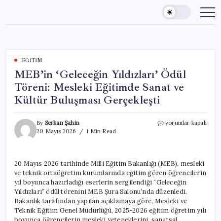
Skip
to
content
EĞITIM
MEB’in ‘Geleceğin Yıldızları’ Ödül
Töreni: Mesleki Eğitimde Sanat ve
Kültür Buluşması Gerçekleşti
MEB’in
By
Serkan Şahin
yorumlar kapalı
‘Geleceğin
20 Mayıs 2026
1 Min Read
Yıldızları’
Ödül
Töreni:
20 Mayıs 2026 tarihinde Milli Eğitim Bakanlığı (MEB), mesleki
Mesleki
ve teknik ortaöğretim kurumlarında eğitim gören öğrencilerin
Eğitimde
Sanat
yıl boyunca hazırladığı eserlerin sergilendiği “Geleceğin
ve
Yıldızları” ödül törenini MEB Şura Salonu’nda düzenledi.
Kültür
Bakanlık tarafından yapılan açıklamaya göre, Mesleki ve
Buluşması
Teknik Eğitim Genel Müdürlüğü, 2025-2026 eğitim öğretim yılı
Gerçekleşti
boyunca öğrencilerin mesleki yeteneklerini, sanatsal