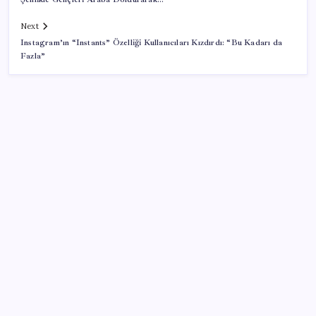
Next
Instagram’ın “Instants” Özelliği Kullanıcıları Kızdırdı: “Bu Kadarı da
Fazla”
SON YAZILAR
Satarken asla zarar ettirmeyen ikinci el araçlar
AMD Ekran Kartına Zam Geliyor
Önce ölümden döndü, sonra okeye devam etti
İspanya ile İtalya arasında Schengen krizi: Büyükelçi