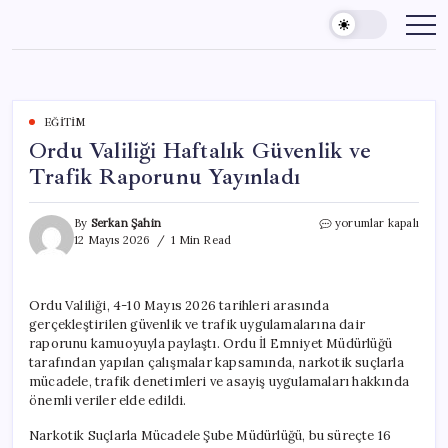
Skip
to
content
EĞITIM
Ordu Valiliği Haftalık Güvenlik ve
Trafik Raporunu Yayınladı
Ordu
By
Serkan Şahin
yorumlar kapalı
Valiliği
12 Mayıs 2026
1 Min Read
Haftalık
Güvenlik
ve
Ordu Valiliği, 4-10 Mayıs 2026 tarihleri arasında
Trafik
gerçekleştirilen güvenlik ve trafik uygulamalarına dair
Raporunu
Yayınladı
raporunu kamuoyuyla paylaştı. Ordu İl Emniyet Müdürlüğü
için
tarafından yapılan çalışmalar kapsamında, narkotik suçlarla
mücadele, trafik denetimleri ve asayiş uygulamaları hakkında
önemli veriler elde edildi.
Narkotik Suçlarla Mücadele Şube Müdürlüğü, bu süreçte 16