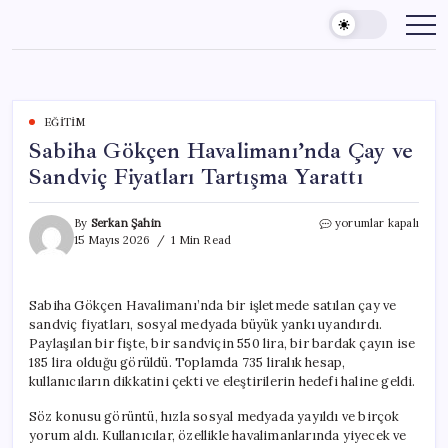
Skip
to
content
EĞITIM
Sabiha Gökçen Havalimanı’nda Çay ve
Sandviç Fiyatları Tartışma Yarattı
Sabiha
By
Serkan Şahin
yorumlar kapalı
Gökçen
15 Mayıs 2026
1 Min Read
Havalimanı’nda
Çay
ve
Sabiha Gökçen Havalimanı’nda bir işletmede satılan çay ve
Sandviç
sandviç fiyatları, sosyal medyada büyük yankı uyandırdı.
Fiyatları
Tartışma
Paylaşılan bir fişte, bir sandviçin 550 lira, bir bardak çayın ise
Yarattı
185 lira olduğu görüldü. Toplamda 735 liralık hesap,
için
kullanıcıların dikkatini çekti ve eleştirilerin hedefi haline geldi.
Söz konusu görüntü, hızla sosyal medyada yayıldı ve birçok
yorum aldı. Kullanıcılar, özellikle havalimanlarında yiyecek ve