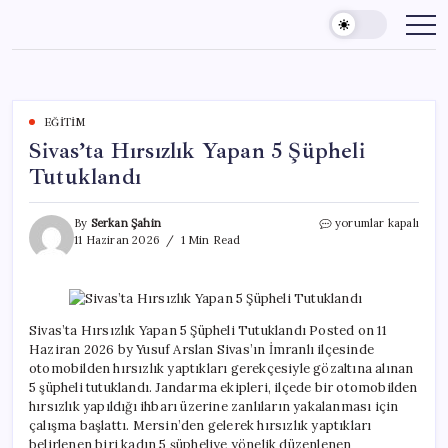
Skip
to
content
EĞITIM
Sivas’ta Hırsızlık Yapan 5 Şüpheli
Tutuklandı
Sivas’ta
By
Serkan Şahin
yorumlar kapalı
Hırsızlık
11 Haziran 2026
1 Min Read
Yapan
5
Şüpheli
Tutuklandı
için
Sivas’ta Hırsızlık Yapan 5 Şüpheli Tutuklandı Posted on 11
Haziran 2026 by Yusuf Arslan Sivas’ın İmranlı ilçesinde
otomobilden hırsızlık yaptıkları gerekçesiyle gözaltına alınan
5 şüpheli tutuklandı. Jandarma ekipleri, ilçede bir otomobilden
hırsızlık yapıldığı ihbarı üzerine zanlıların yakalanması için
çalışma başlattı. Mersin’den gelerek hırsızlık yaptıkları
belirlenen biri kadın 5 şüpheliye yönelik düzenlenen