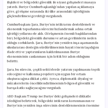
ilişkileri ve bölgedeki güvenlik ile siyasi gelişmeleri masaya
Önemli
yatırdı. Suriye Cumhurbaşkanlığı’ndan yapılan açıklamaya
Telefon
göre, görüşme sırasında iki ülke arasındaki işbirliğinin
Görüşmesi
Gerçekleşti
güçlendirilmesi gerektiği vurgulandı.
için
Cumhurbaşkanı Şara, Suriye’nin istikrarını desteklemek ve
ekonomik toparlanma sürecini hızlandırmak adına ortak
işbirliği yollarını ele aldı. Görüşmenin önemli başlıklarından
biri, bölgedeki güvenlik durumu ve artan gerilimlerin neden
olduğu zorluklardı. Şara, Suriye’nin yeniden inşa aşamasında
uluslararası desteğin sürdürülmesinin hayati önem taşıdığını
ifade etti ve yaptırımların kaldırılmasının Suriye
ekonomisinin canlanması için kritik bir adım olduğunu
belirtti.
Şara, bu sürecin, çeşitli sektörlerde yatırım yapılmasını teşvik
edeceğini ve kalkınma projeleri için uygun bir ortam
oluşturacağına dikkat çekti. Ayrıca, diplomatik diyalog ve
müzakerelerin önceliklendirilmesinin bölgesel güvenlik ve
barışa katkı sağlayacağını vurguladı.
ABD Başkanı Trump ise Suriye’deki gelişmeleri dikkatle
izlediğini belirterek, bölgedeki istikrarın korunmasının ve
Suriye’nin yeniden inşa sürecinin desteklenmesinin önemine