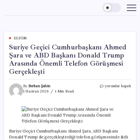
Skip
to
content
EĞITIM
Suriye Geçici Cumhurbaşkanı Ahmed
Şara ve ABD Başkanı Donald Trump
Arasında Önemli Telefon Görüşmesi
Gerçekleşti
Suriye
By
Serkan Şahin
yorumlar kapalı
Geçici
1 Haziran 2026
1 Min Read
Cumhurbaşkanı
Ahmed
Şara
ve
ABD
Başkanı
Donald
Suriye Geçici Cumhurbaşkanı Ahmed Şara, ABD Başkanı
Trump
Donald Trump ile gerçekleştirdiği telefon görüşmesinde ikili
Arasında