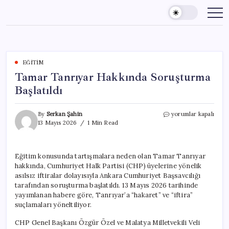
Skip
to
content
EĞITIM
Tamar Tanrıyar Hakkında Soruşturma
Başlatıldı
Tamar
By
Serkan Şahin
yorumlar kapalı
Tanrıyar
13 Mayıs 2026
1 Min Read
Hakkında
Soruşturma
Başlatıldı
Eğitim konusunda tartışmalara neden olan Tamar Tanrıyar
için
hakkında, Cumhuriyet Halk Partisi (CHP) üyelerine yönelik
asılsız iftiralar dolayısıyla Ankara Cumhuriyet Başsavcılığı
tarafından soruşturma başlatıldı. 13 Mayıs 2026 tarihinde
yayımlanan habere göre, Tanrıyar’a “hakaret” ve “iftira”
suçlamaları yöneltiliyor.
CHP Genel Başkanı Özgür Özel ve Malatya Milletvekili Veli