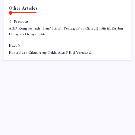
Other Articles
Previous
ABD Kongresi’nde ‘İran’ İtirafı: Pentagon’un Gizlediği Büyük Kaybın
Detayları Ortaya Çıktı
Next
Kontrolden Çıkan Araç Takla Attı: 5 Kişi Yaralandı
SON YAZILAR
TBMM Adalet Komisyonu’nda ‘süreç yasası’