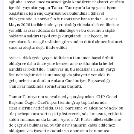
Ağbaba, sosyal medya aracılığıyla kendilerine hakaret ve iftira
içerikli yayınlar yapan Tamar Tanrıyar’a karşı yasal işlem
başlatmak için suç duyurusunda bulundular. Şikayet
dilekçesinde, Tanrıyar’ın bir YouTube kanalında 9, 10 ve 11
Mayıs 2026 tarihlerinde yayımladığı videolarda kendilerine
yönelik asılsız iddialarda bulunduğu ve bu durumun kişilik
haklarına saldırı teşkil ettiği vurgulandı. Dilekçede, bu
yayınların kamu görevlisine görevinden ötürü alenen hakaret
suçunu oluşturduğu ifade edildi.
Ayrıca, dilekçede geçen iddiaların tamamen hayal ürünü
olduğu ve daha önce yine benzer asılsız ithamlarla hedef
alındıkları belirtildi. Tanrıyar’ın, bu iddialara ilişkin yargı
önünde hiçbir delil sunamadığı da şikayette yer aldı. Bu
gelişmelerin ardından Ankara Cumhuriyet Başsavcılığı,
Tanrıyar hakkında soruşturma başlattı.
Tamar Tanrıyar’ın sosyal medya paylaşımları, CHP Genel
Başkanı Özgür Özel’in partisinin grup toplantısında
eleştirilerine hedef oldu. Özel, partisine ve ailesine yönelik bu
tür paylaşımlara sert tepki göstererek, söz konusu içeriklerin
kaldırılmamasını da kınadı. Ayrıca, AK Parti milletvekillerine
de çağrıda bulunarak, bu tür davranışların kabul edilemez
olduğunu ve siyasette kadınların onurunun korunması