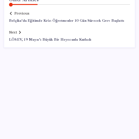
Previous
Belçika’da Eğitimde Kriz: Öğretmenler 10 Gün Sürecek Grev Başlattı
Next
LÖSEV, 19 Mayıs’ı Büyük Bir Heyecanla Kutladı
SON YAZILAR
Satarken asla zarar ettirmeyen ikinci el araçlar
AMD Ekran Kartına Zam Geliyor