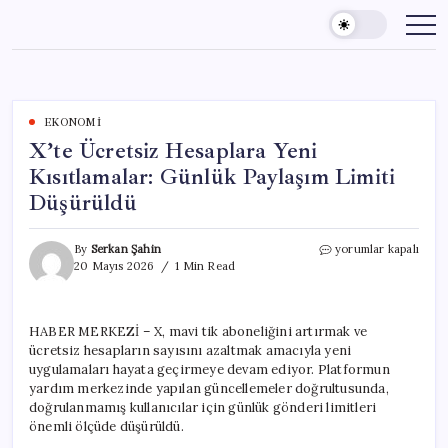
Skip
to
content
EKONOMI
X’te Ücretsiz Hesaplara Yeni
Kısıtlamalar: Günlük Paylaşım Limiti
Düşürüldü
X’te
By
Serkan Şahin
yorumlar kapalı
Ücretsiz
20 Mayıs 2026
1 Min Read
Hesaplara
Yeni
Kısıtlamalar:
HABER MERKEZİ – X, mavi tik aboneliğini artırmak ve
Günlük
ücretsiz hesapların sayısını azaltmak amacıyla yeni
Paylaşım
Limiti
uygulamaları hayata geçirmeye devam ediyor. Platformun
Düşürüldü
yardım merkezinde yapılan güncellemeler doğrultusunda,
için
doğrulanmamış kullanıcılar için günlük gönderi limitleri
önemli ölçüde düşürüldü.