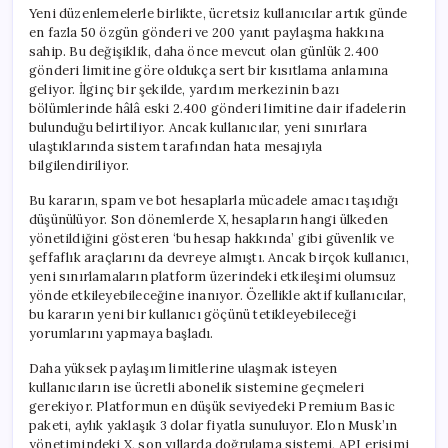
Yeni düzenlemelerle birlikte, ücretsiz kullanıcılar artık günde
en fazla 50 özgün gönderi ve 200 yanıt paylaşma hakkına
sahip. Bu değişiklik, daha önce mevcut olan günlük 2.400
gönderi limitine göre oldukça sert bir kısıtlama anlamına
geliyor. İlginç bir şekilde, yardım merkezinin bazı
bölümlerinde hâlâ eski 2.400 gönderi limitine dair ifadelerin
bulunduğu belirtiliyor. Ancak kullanıcılar, yeni sınırlara
ulaştıklarında sistem tarafından hata mesajıyla
bilgilendiriliyor.
Bu kararın, spam ve bot hesaplarla mücadele amacı taşıdığı
düşünülüyor. Son dönemlerde X, hesapların hangi ülkeden
yönetildiğini gösteren ‘bu hesap hakkında’ gibi güvenlik ve
şeffaflık araçlarını da devreye almıştı. Ancak birçok kullanıcı,
yeni sınırlamaların platform üzerindeki etkileşimi olumsuz
yönde etkileyebileceğine inanıyor. Özellikle aktif kullanıcılar,
bu kararın yeni bir kullanıcı göçünü tetikleyebileceği
yorumlarını yapmaya başladı.
Daha yüksek paylaşım limitlerine ulaşmak isteyen
kullanıcıların ise ücretli abonelik sistemine geçmeleri
gerekiyor. Platformun en düşük seviyedeki Premium Basic
paketi, aylık yaklaşık 3 dolar fiyatla sunuluyor. Elon Musk’ın
yönetimindeki X, son yıllarda doğrulama sistemi, API erişimi