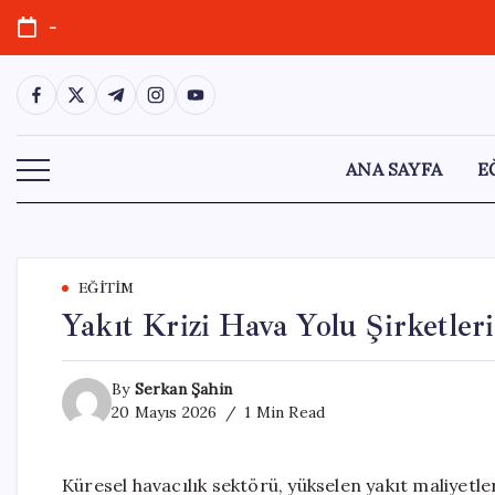
Skip
-
to
content
https://www.facebook.com/
https://twitter.com/
https://t.me/
https://www.instagram.com/
https://youtube.com/
ANA SAYFA
E
EĞITIM
Yakıt Krizi Hava Yolu Şirketleri
By
Serkan Şahin
20 Mayıs 2026
1 Min Read
Küresel havacılık sektörü, yükselen yakıt maliyetler