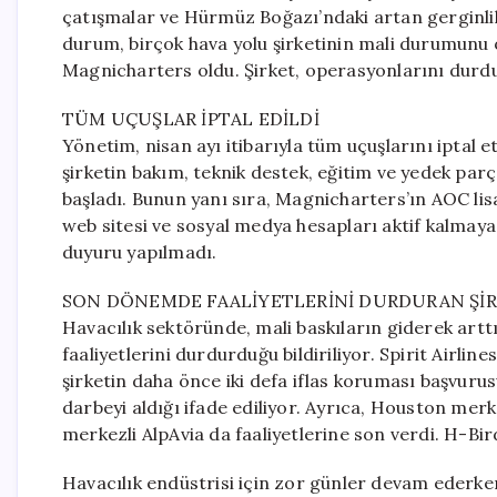
çatışmalar ve Hürmüz Boğazı’ndaki artan gerginlikle
durum, birçok hava yolu şirketinin mali durumunu 
Magnicharters oldu. Şirket, operasyonlarını durd
TÜM UÇUŞLAR İPTAL EDİLDİ
Yönetim, nisan ayı itibarıyla tüm uçuşlarını iptal 
şirketin bakım, teknik destek, eğitim ve yedek parç
başladı. Bunun yanı sıra, Magnicharters’ın AOC lisa
web sitesi ve sosyal medya hesapları aktif kalmaya 
duyuru yapılmadı.
SON DÖNEMDE FAALİYETLERİNİ DURDURAN ŞİR
Havacılık sektöründe, mali baskıların giderek arttı
faaliyetlerini durdurduğu bildiriliyor. Spirit Airlin
şirketin daha önce iki defa iflas koruması başvurus
darbeyi aldığı ifade ediliyor. Ayrıca, Houston merkez
merkezli AlpAvia da faaliyetlerine son verdi. H-Bird
Havacılık endüstrisi için zor günler devam ederken,