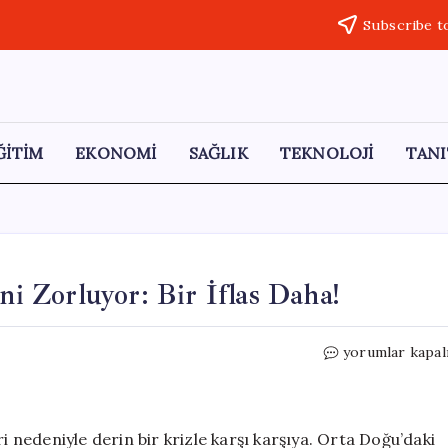
Subscribe t
ĞİTİM
EKONOMİ
SAĞLIK
TEKNOLOJİ
TANI
ni Zorluyor: Bir İflas Daha!
Yakıt
yorumlar kapal
Krizi
Hava
Yolu
Şirketlerini
i nedeniyle derin bir krizle karşı karşıya. Orta Doğu’daki