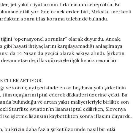
Zorluyor:
r, jet yakıtı fiyatlarının fırlamasına sebep oldu. Bu
Bir
olumsuz etkiliyor. Son örneklerden biri, Meksika merkezli
İflas
urduktan sonra iflas koruma talebinde bulundu.
Daha!
için
ettiğini “operasyonel sorunlar” olarak duyurdu. Ancak,
a gibi hayati ihtiyaçlarını karşılayamadığı anlaşılmaya
nsı da 14 Nisan’da geçici olarak askıya alındı. Şirketin
devam etse de, iflas süreciyle ilgili henüz resmi bir
KETLER ARTIYOR
ğı ve son üç ay içerisinde en az beş hava yolu şirketinin
es, tüm uçuşlarını iptal ederek dikkatleri üzerine çekti. Bu
unda bulunduğu ve artan yakıt maliyetleriyle birlikte son
li Starflite Aviation’ın lisansı iptal edilirken, Slovenya
 ise işletme lisansını kaybettikten sonra iflasını duyurdu.
 bu krizin daha fazla şirket üzerinde nasıl bir etki