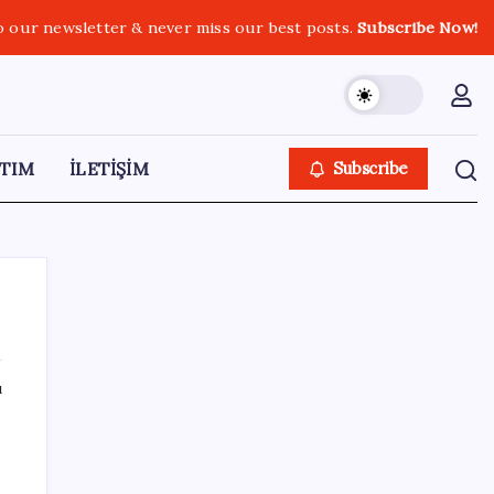
o our newsletter & never miss our best posts.
Subscribe Now!
TIM
İLETİŞİM
Subscribe
ı
SON YAZILAR
Satarken asla zarar ettirmeyen ikinci el
araçlar