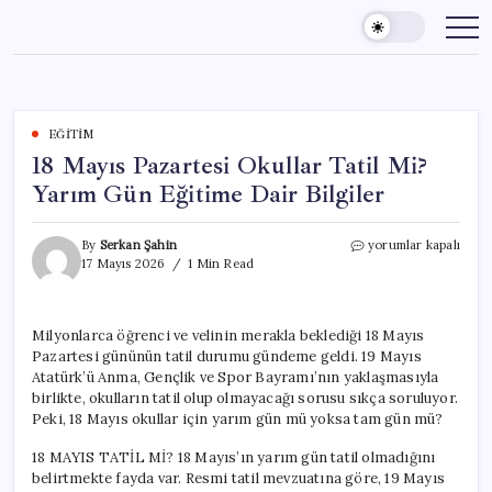
Skip
to
content
EĞITIM
18 Mayıs Pazartesi Okullar Tatil Mi?
Yarım Gün Eğitime Dair Bilgiler
18
By
Serkan Şahin
yorumlar kapalı
Mayıs
17 Mayıs 2026
1 Min Read
Pazartesi
Okullar
Tatil
Milyonlarca öğrenci ve velinin merakla beklediği 18 Mayıs
Mi?
Pazartesi gününün tatil durumu gündeme geldi. 19 Mayıs
Yarım
Gün
Atatürk’ü Anma, Gençlik ve Spor Bayramı’nın yaklaşmasıyla
Eğitime
birlikte, okulların tatil olup olmayacağı sorusu sıkça soruluyor.
Dair
Peki, 18 Mayıs okullar için yarım gün mü yoksa tam gün mü?
Bilgiler
için
18 MAYIS TATİL Mİ? 18 Mayıs’ın yarım gün tatil olmadığını
belirtmekte fayda var. Resmi tatil mevzuatına göre, 19 Mayıs