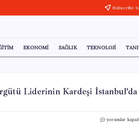
Subscribe t
ĞİTİM
EKONOMİ
SAĞLIK
TEKNOLOJİ
TANI
gütü Liderinin Kardeşi İstanbul’da
Kırmızı
yorumlar kapal
Bültenle
Aranan
Suç