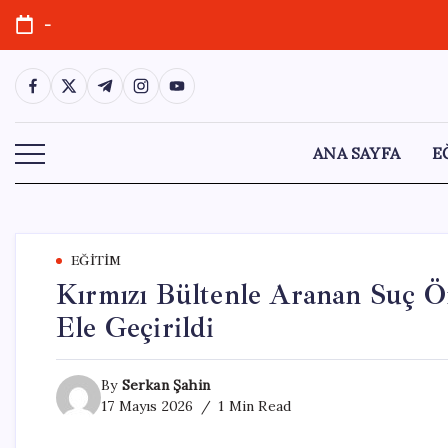
Skip
-
to
content
https://www.facebook.com/
https://twitter.com/
https://t.me/
https://www.instagram.com/
https://youtube.com/
ANA SAYFA
E
EĞITIM
Kırmızı Bültenle Aranan Suç Ör
Ele Geçirildi
By
Serkan Şahin
17 Mayıs 2026
1 Min Read