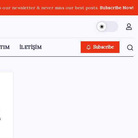
o our newsletter & never miss our best posts.
Subscribe Now!
TIM
İLETİŞİM
Subscribe
SON YAZILAR
ı
HUAWEI Yeni Ekosistem Ürünlerini
Duyurdu: Pura 90s, MatePad Air 2026 ve