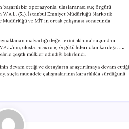
Örgütü
n başarılı bir operasyonla, uluslararası suç örgütü
Liderinin
an W.A.L. (51), İstanbul Emniyet Müdürlüğü Narkotik
Kardeşi
e Müdürlüğü ve MİT’in ortak çalışması sonucunda
İstanbul’da
Ele
Geçirildi
aynaklanan malvarlığı değerlerini aklama’ suçundan
için
A.L.’nin, uluslararası suç örgütü lideri olan kardeşi J.L.
lirle çeşitli mülkler edindiği belirlendi.
inin devam ettiği ve detayların araştırılmaya devam ettiğ
ay, suçla mücadele çalışmalarının kararlılıkla sürdüğünü