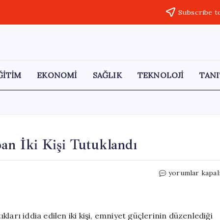
Subscribe t
ĞİTİM
EKONOMİ
SAĞLIK
TEKNOLOJİ
TANI
pan İki Kişi Tutuklandı
Afyonkarahisar
yorumlar kapal
Hırsızlık
Yapan
İki
Kişi
ıkları iddia edilen iki kişi, emniyet güçlerinin düzenlediği