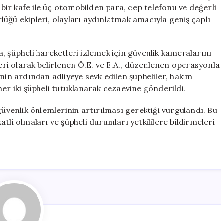
Tutuklandı
ir kafe ile üç otomobilden para, cep telefonu ve değerli
için
üğü ekipleri, olayları aydınlatmak amacıyla geniş çaplı
, şüpheli hareketleri izlemek için güvenlik kameralarını
leri olarak belirlenen Ö.E. ve E.A., düzenlenen operasyonla
nin ardından adliyeye sevk edilen şüpheliler, hakim
er iki şüpheli tutuklanarak cezaevine gönderildi.
güvenlik önlemlerinin artırılması gerektiği vurgulandı. Bu
tli olmaları ve şüpheli durumları yetkililere bildirmeleri