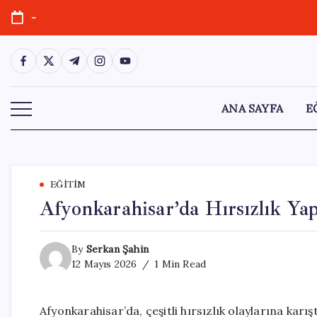
Skip
-
to
content
https://www.facebook.com/
https://twitter.com/
https://t.me/
https://www.instagram.com/
https://youtube.com/
ANA SAYFA
E
EĞITIM
Afyonkarahisar’da Hırsızlık Ya
By
Serkan Şahin
12 Mayıs 2026
1 Min Read
Afyonkarahisar’da, çeşitli hırsızlık olaylarına karışt