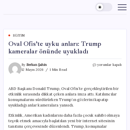
Skip
to
content
EĞITIM
Oval Ofis’te uyku anları: Trump
kameralar önünde uyukladı
Oval
By
Serkan Şahin
yorumlar kapalı
Ofis’te
12 Mayıs 2026
1 Min Read
uyku
anları:
Trump
ABD Başkanı Donald Trump, Oval Ofis’te gerçekleştirilen bir
kameralar
etkinlik sırasında dikkat çeken anlara imza attı. Katılımcılar
önünde
uyukladı
konuşmalarını sürdürürken Trump’ın gözlerini kapatıp
için
uyukladığı anlar kameralara yansıdı.
Etkinlik, Amerikan kadınlarını daha fazla çocuk sahibi olmaya
teşvik etmek amacıyla başlatılan yeni bir internet sitesinin
tanıtımı çerçevesinde düzenlendi. Trump, konuşmalar