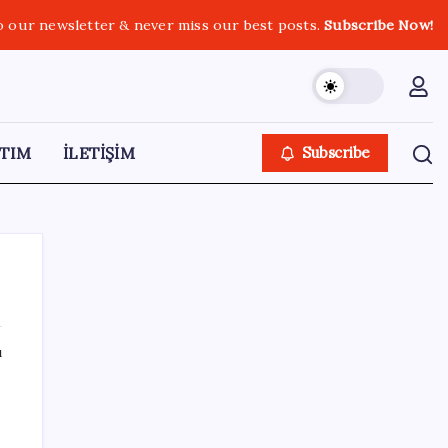
o our newsletter & never miss our best posts.
Subscribe Now!
TIM
İLETİŞİM
Subscribe
ı
SON YAZILAR
Satarken asla zarar ettirmeyen ikinci el
araçlar