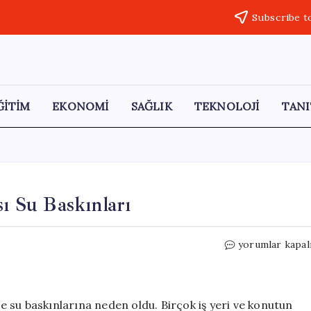
Subscribe t
ĞİTİM
EKONOMİ
SAĞLIK
TEKNOLOJİ
TANI
sı Su Baskınları
Çankırı’da
yorumlar kapal
Şiddetli
Yağış
Sonrası
Su
de su baskınlarına neden oldu. Birçok iş yeri ve konutun