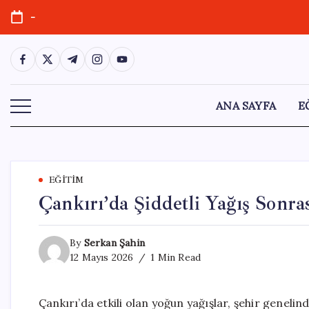
Skip
-
to
content
https://www.facebook.com/
https://twitter.com/
https://t.me/
https://www.instagram.com/
https://youtube.com/
ANA SAYFA
E
EĞITIM
Çankırı’da Şiddetli Yağış Sonra
By
Serkan Şahin
12 Mayıs 2026
1 Min Read
Çankırı’da etkili olan yoğun yağışlar, şehir genelin