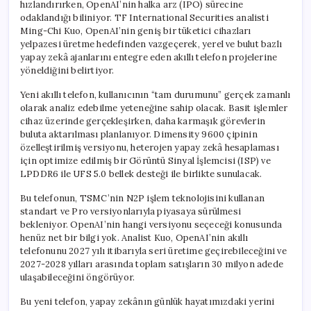
hızlandırırken, OpenAI’nin halka arz (IPO) sürecine
odaklandığı biliniyor. TF International Securities analisti
Ming-Chi Kuo, OpenAI’nin geniş bir tüketici cihazları
yelpazesi üretme hedefinden vazgeçerek, yerel ve bulut bazlı
yapay zekâ ajanlarını entegre eden akıllı telefon projelerine
yöneldiğini belirtiyor.
Yeni akıllı telefon, kullanıcının “tam durumunu” gerçek zamanlı
olarak analiz edebilme yeteneğine sahip olacak. Basit işlemler
cihaz üzerinde gerçekleşirken, daha karmaşık görevlerin
buluta aktarılması planlanıyor. Dimensity 9600 çipinin
özelleştirilmiş versiyonu, heterojen yapay zekâ hesaplaması
için optimize edilmiş bir Görüntü Sinyal İşlemcisi (ISP) ve
LPDDR6 ile UFS 5.0 bellek desteği ile birlikte sunulacak.
Bu telefonun, TSMC’nin N2P işlem teknolojisini kullanan
standart ve Pro versiyonlarıyla piyasaya sürülmesi
bekleniyor. OpenAI’nin hangi versiyonu seçeceği konusunda
henüz net bir bilgi yok. Analist Kuo, OpenAI’nin akıllı
telefonunu 2027 yılı itibarıyla seri üretime geçirebileceğini ve
2027-2028 yılları arasında toplam satışların 30 milyon adede
ulaşabileceğini öngörüyor.
Bu yeni telefon, yapay zekânın günlük hayatımızdaki yerini