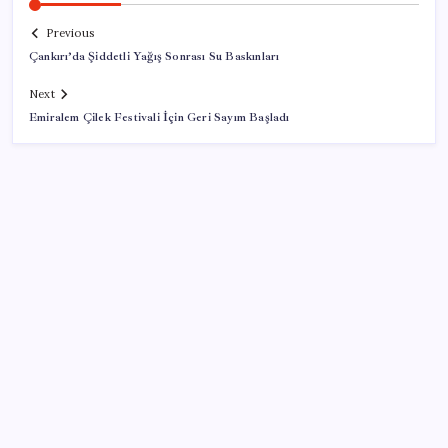
Previous
Çankırı’da Şiddetli Yağış Sonrası Su Baskınları
Next
Emiralem Çilek Festivali İçin Geri Sayım Başladı
SON YAZILAR
Satarken asla zarar ettirmeyen ikinci el araçlar
AMD Ekran Kartına Zam Geliyor
Önce ölümden döndü, sonra okeye devam etti