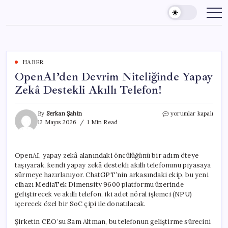
Skip
to
content
HABER
OpenAI’den Devrim Niteliğinde Yapay
Zekâ Destekli Akıllı Telefon!
OpenAI’den
By
Serkan Şahin
yorumlar kapalı
Devrim
12 Mayıs 2026
1 Min Read
Niteliğinde
Yapay
Zekâ
OpenAI, yapay zekâ alanındaki öncülüğünü bir adım öteye
Destekli
taşıyarak, kendi yapay zekâ destekli akıllı telefonunu piyasaya
Akıllı
Telefon!
sürmeye hazırlanıyor. ChatGPT’nin arkasındaki ekip, bu yeni
için
cihazı MediaTek Dimensity 9600 platformu üzerinde
geliştirecek ve akıllı telefon, iki adet nöral işlemci (NPU)
içerecek özel bir SoC çipi ile donatılacak.
Şirketin CEO’su Sam Altman, bu telefonun geliştirme sürecini