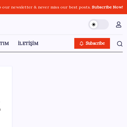
o our newsletter & never miss our best posts.
Subscribe Now!
TIM
İLETİŞİM
Subscribe
SON YAZILAR
ı
Son dakika… Menderes Belediye Başkanı
İlkay Çiçek ‘kesin ihraç’ talebiyle tedbirli