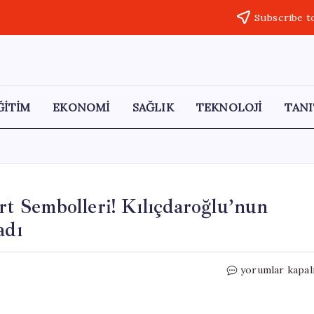
Subscribe t
ĞİTİM
EKONOMİ
SAĞLIK
TEKNOLOJİ
TANI
 Sembolleri! Kılıçdaroğlu’nun
adı
CHP
yorumlar kapal
Genel
Merkezi’nde
Bozkurt