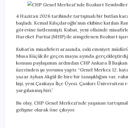
4 Haziran 2026 tarihinde tartışmalı bir butlan ka
başladı. Kemal Kılıçdaroğlu’nun ekibine katılan 
görevine üstlenmişti. Kubat, yeni ofisinde misafirle
Hareket Partisi (MHP) ile simgelenen Bozkurt işare
Kubat’ın misafirleri arasında, eski emniyet müdürü 
Musa Küçük ile geçen mayıs ayında gerçekleştirdiğ
konusu paylaşımın ardından CHP Ankara İl Başkan 
üzerinden şu yorumu yaptı: “Genel Merkez 12. kat
yazar Ayhan Akgül ile bire bir tanışıklığım var, ra
kişi, yeni Çankaya İlçe Üyesi. Çankırı Üniversitesi
yargılanmış biri.”
Bu olay, CHP Genel Merkezi’nde yaşanan tartışmala
gelişme olarak öne çıkıyor.