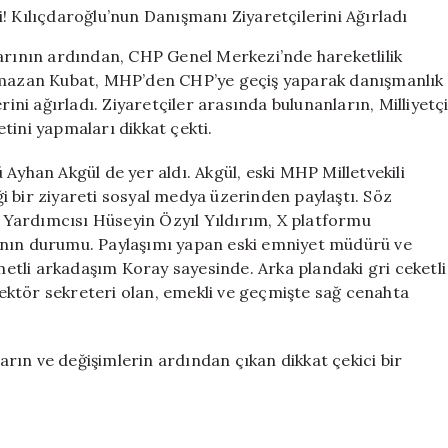
Sembolleri!
Kılıçdaroğlu’nu
rarının ardından, CHP Genel Merkezi’nde hareketlilik
Danışmanı
Ramazan Kubat, MHP’den CHP’ye geçiş yaparak danışmanlık
Ziyaretçilerini
rini ağırladı. Ziyaretçiler arasında bulunanların, Milliyetç
Ağırladı
için
tini yapmaları dikkat çekti.
Ayhan Akgül de yer aldı. Akgül, eski MHP Milletvekili
i bir ziyareti sosyal medya üzerinden paylaştı. Söz
Yardımcısı Hüseyin Özyıl Yıldırım, X platformu
ının durumu. Paylaşımı yapan eski emniyet müdürü ve
hmetli arkadaşım Koray sayesinde. Arka plandaki gri ceketli
 rektör sekreteri olan, emekli ve geçmişte sağ cenahta
rın ve değişimlerin ardından çıkan dikkat çekici bir