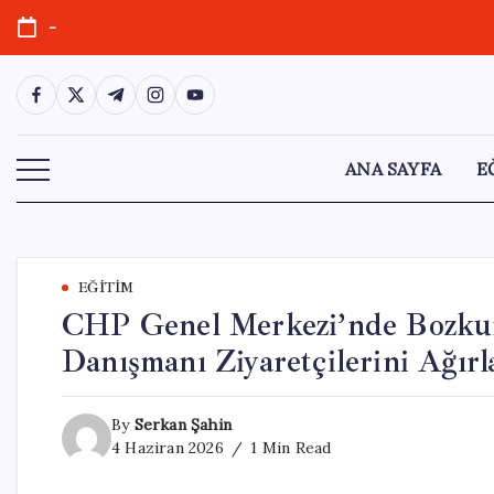
Skip
-
to
content
https://www.facebook.com/
https://twitter.com/
https://t.me/
https://www.instagram.com/
https://youtube.com/
ANA SAYFA
E
EĞITIM
CHP Genel Merkezi’nde Bozkurt
Danışmanı Ziyaretçilerini Ağırl
By
Serkan Şahin
4 Haziran 2026
1 Min Read