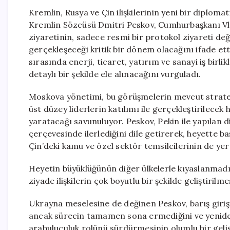
Kremlin, Rusya ve Çin ilişkilerinin yeni bir diplom
Kremlin Sözcüsü Dmitri Peskov, Cumhurbaşkanı Vlad
ziyaretinin, sadece resmi bir protokol ziyareti d
gerçekleşeceği kritik bir dönem olacağını ifade ett
sırasında enerji, ticaret, yatırım ve sanayi iş birl
detaylı bir şekilde ele alınacağını vurguladı.
Moskova yönetimi, bu görüşmelerin mevcut strateji
üst düzey liderlerin katılımı ile gerçekleştirilecek 
yaratacağı savunuluyor. Peskov, Pekin ile yapılan di
çerçevesinde ilerlediğini dile getirerek, heyette 
Çin’deki kamu ve özel sektör temsilcilerinin de yer 
Heyetin büyüklüğünün diğer ülkelerle kıyaslanmadığ
ziyade ilişkilerin çok boyutlu bir şekilde geliştirilm
Ukrayna meselesine de değinen Peskov, barış giri
ancak sürecin tamamen sona ermediğini ve yeniden 
arabuluculuk rolünü sürdürmesinin olumlu bir gel