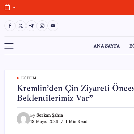
Skip
-
to
content
https://www.facebook.com/
https://twitter.com/
https://t.me/
https://www.instagram.com/
https://youtube.com/
ANA SAYFA
E
EĞITIM
Kremlin’den Çin Ziyareti Önce
Beklentilerimiz Var”
By
Serkan Şahin
18 Mayıs 2026
1 Min Read