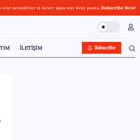
o our newsletter & never miss our best posts.
Subscribe Now!
TIM
İLETİŞİM
Subscribe
SON YAZILAR
ı
Satarken asla zarar ettirmeyen ikinci el
araçlar