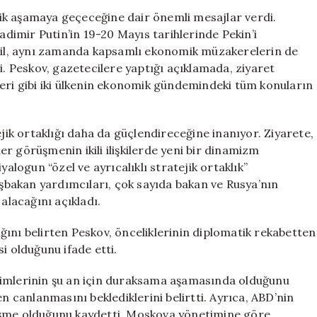
Önemli
atik aşamaya geçeceğine dair önemli mesajlar verdi.
Açıklama:
imir Putin’in 19-20 Mayıs tarihlerinde Pekin’i
“Büyük
eğil, aynı zamanda kapsamlı ekonomik müzakerelerin de
Beklentilerimiz
i. Peskov, gazetecilere yaptığı açıklamada, ziyaret
Var”
ikleri gibi iki ülkenin ekonomik gündemindeki tüm konuların
için
k ortaklığı daha da güçlendireceğine inanıyor. Ziyarete,
her görüşmenin ikili ilişkilerde yeni bir dinamizm
yalogun “özel ve ayrıcalıklı stratejik ortaklık”
başbakan yardımcıları, çok sayıda bakan ve Rusya’nın
alacağını açıkladı.
ını belirten Peskov, önceliklerinin diplomatik rekabetten
esi olduğunu ifade etti.
şimlerinin şu an için duraksama aşamasında olduğunu
canlanmasını beklediklerini belirtti. Ayrıca, ABD’nin
işme olduğunu kaydetti. Moskova yönetimine göre,