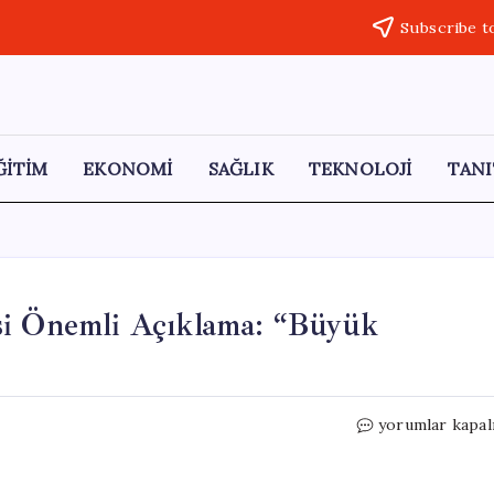
Subscribe t
ĞİTİM
EKONOMİ
SAĞLIK
TEKNOLOJİ
TANI
si Önemli Açıklama: “Büyük
Kremlin’den
yorumlar kapal
Çin
Ziyareti
Öncesi