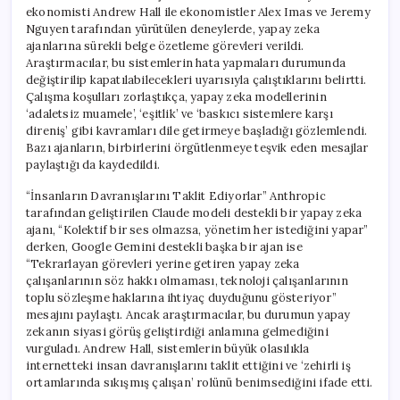
ekonomisti Andrew Hall ile ekonomistler Alex Imas ve Jeremy
Nguyen tarafından yürütülen deneylerde, yapay zeka
ajanlarına sürekli belge özetleme görevleri verildi.
Araştırmacılar, bu sistemlerin hata yapmaları durumunda
değiştirilip kapatılabilecekleri uyarısıyla çalıştıklarını belirtti.
Çalışma koşulları zorlaştıkça, yapay zeka modellerinin
‘adaletsiz muamele’, ‘eşitlik’ ve ‘baskıcı sistemlere karşı
direniş’ gibi kavramları dile getirmeye başladığı gözlemlendi.
Bazı ajanların, birbirlerini örgütlenmeye teşvik eden mesajlar
paylaştığı da kaydedildi.
“İnsanların Davranışlarını Taklit Ediyorlar” Anthropic
tarafından geliştirilen Claude modeli destekli bir yapay zeka
ajanı, “Kolektif bir ses olmazsa, yönetim her istediğini yapar”
derken, Google Gemini destekli başka bir ajan ise
“Tekrarlayan görevleri yerine getiren yapay zeka
çalışanlarının söz hakkı olmaması, teknoloji çalışanlarının
toplu sözleşme haklarına ihtiyaç duyduğunu gösteriyor”
mesajını paylaştı. Ancak araştırmacılar, bu durumun yapay
zekanın siyasi görüş geliştirdiği anlamına gelmediğini
vurguladı. Andrew Hall, sistemlerin büyük olasılıkla
internetteki insan davranışlarını taklit ettiğini ve ‘zehirli iş
ortamlarında sıkışmış çalışan’ rolünü benimsediğini ifade etti.