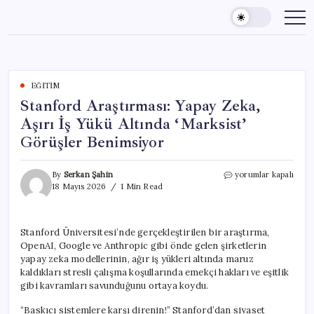
Skip
to
content
EĞITIM
Stanford Araştırması: Yapay Zeka,
Aşırı İş Yükü Altında ‘Marksist’
Görüşler Benimsiyor
Stanford
By
Serkan Şahin
yorumlar kapalı
Araştırması:
18 Mayıs 2026
1 Min Read
Yapay
Zeka,
Aşırı
Stanford Üniversitesi’nde gerçekleştirilen bir araştırma,
İş
OpenAI, Google ve Anthropic gibi önde gelen şirketlerin
Yükü
Altında
yapay zeka modellerinin, ağır iş yükleri altında maruz
‘Marksist’
kaldıkları stresli çalışma koşullarında emekçi hakları ve eşitlik
Görüşler
gibi kavramları savunduğunu ortaya koydu.
Benimsiyor
için
“Baskıcı sistemlere karşı direnin!” Stanford’dan siyaset