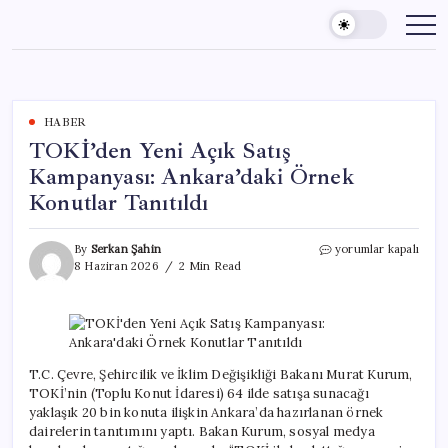
Skip
to
content
HABER
TOKİ’den Yeni Açık Satış
Kampanyası: Ankara’daki Örnek
Konutlar Tanıtıldı
TOKİ’den
By
Serkan Şahin
yorumlar kapalı
Yeni
8 Haziran 2026
2 Min Read
Açık
Satış
Kampanyası:
Ankara’daki
Örnek
Konutlar
T.C. Çevre, Şehircilik ve İklim Değişikliği Bakanı Murat Kurum,
Tanıtıldı
TOKİ’nin (Toplu Konut İdaresi) 64 ilde satışa sunacağı
için
yaklaşık 20 bin konuta ilişkin Ankara’da hazırlanan örnek
dairelerin tanıtımını yaptı. Bakan Kurum, sosyal medya