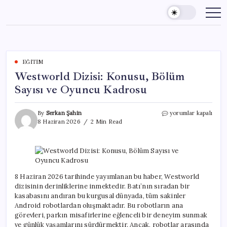
Skip
to
content
EĞITIM
Westworld Dizisi: Konusu, Bölüm
Sayısı ve Oyuncu Kadrosu
Westworld
By
Serkan Şahin
yorumlar kapalı
Dizisi:
8 Haziran 2026
2 Min Read
Konusu,
Bölüm
Sayısı
ve
Oyuncu
Kadrosu
8 Haziran 2026 tarihinde yayımlanan bu haber, Westworld
için
dizisinin derinliklerine inmektedir. Batı’nın sıradan bir
kasabasını andıran bu kurgusal dünyada, tüm sakinler
Android robotlardan oluşmaktadır. Bu robotların ana
görevleri, parkın misafirlerine eğlenceli bir deneyim sunmak
ve günlük yaşamlarını sürdürmektir. Ancak, robotlar arasında