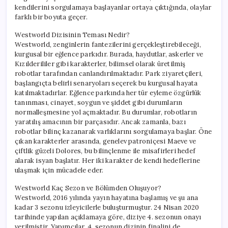
kendilerini sorgulamaya başlayanlar ortaya çıktığında, olaylar
farklı bir boyuta geçer.
Westworld Dizisinin Teması Nedir?
Westworld, zenginlerin fantezilerini gerçekleştirebileceği,
kurgusal bir eğlence parkıdır. Burada, haydutlar, askerler ve
Kızılderililer gibi karakterler, bilimsel olarak üretilmiş
robotlar tarafından canlandırılmaktadır. Park ziyaretçileri,
başlangıçta belirli senaryoları seçerek bu kurgusal hayata
katılmaktadırlar. Eğlence parkında her tür eyleme özgürlük
tanınması, cinayet, soygun ve şiddet gibi durumların
normalleşmesine yol açmaktadır. Bu durumlar, robotların
yaratılış amacının bir parçasıdır. Ancak zamanla, bazı
robotlar bilinç kazanarak varlıklarını sorgulamaya başlar. Öne
çıkan karakterler arasında, genelev patroniçesi Maeve ve
çiftlik güzeli Dolores, bu bilinçlenme ile misafirleri hedef
alarak isyan başlatır. Her iki karakter de kendi hedeflerine
ulaşmak için mücadele eder.
Westworld Kaç Sezon ve Bölümden Oluşuyor?
Westworld, 2016 yılında yayın hayatına başlamış ve şu ana
kadar 3 sezonu izleyicilerle buluşturmuştur. 24 Nisan 2020
tarihinde yapılan açıklamaya göre, diziye 4. sezonun onayı
verilmiştir. Yapımcılar, 4. sezonun dizinin finalini de