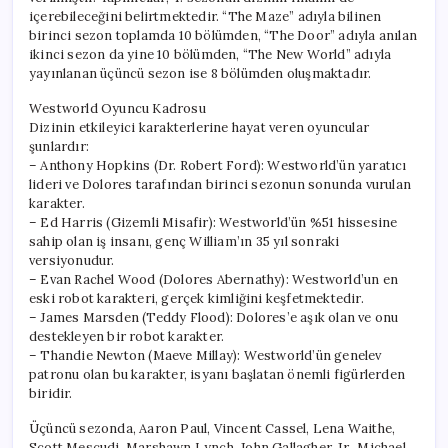
içerebileceğini belirtmektedir. “The Maze” adıyla bilinen
birinci sezon toplamda 10 bölümden, “The Door” adıyla anılan
ikinci sezon da yine 10 bölümden, “The New World” adıyla
yayınlanan üçüncü sezon ise 8 bölümden oluşmaktadır.
Westworld Oyuncu Kadrosu
Dizinin etkileyici karakterlerine hayat veren oyuncular
şunlardır:
– Anthony Hopkins (Dr. Robert Ford): Westworld’ün yaratıcı
lideri ve Dolores tarafından birinci sezonun sonunda vurulan
karakter.
– Ed Harris (Gizemli Misafir): Westworld’ün %51 hissesine
sahip olan iş insanı, genç William’ın 35 yıl sonraki
versiyonudur.
– Evan Rachel Wood (Dolores Abernathy): Westworld’un en
eski robot karakteri, gerçek kimliğini keşfetmektedir.
– James Marsden (Teddy Flood): Dolores’e aşık olan ve onu
destekleyen bir robot karakter.
– Thandie Newton (Maeve Millay): Westworld’ün genelev
patronu olan bu karakter, isyanı başlatan önemli figürlerden
biridir.
Üçüncü sezonda, Aaron Paul, Vincent Cassel, Lena Waithe,
Scott Mescudi, Marshawn Lynch, John Gallagher, Jr., Michael