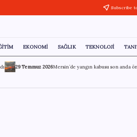
Subscribe t
ĞİTİM
EKONOMİ
SAĞLIK
TEKNOLOJİ
TANI
gın kabusu son anda önlendi: Yerleşim yerlerinin dibindeydi