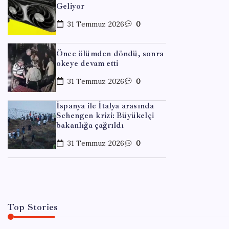
Geliyor
31 Temmuz 2026
0
Önce ölümden döndü, sonra
okeye devam etti
31 Temmuz 2026
0
EKONOM
İspanya ile İtalya arasında
Schengen krizi: Büyükelçi
Satar
bakanlığa çağrıldı
araçl
31 Temmuz 2026
0
By
Ser
Top Stories