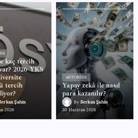
ES
 kaç tercih
 var? 2026 YKS
iversite
4
STORIES
 tercih
Yapay zekâ ile nasıl
liyor?
para kazanılır?
Serkan Şahin
By
Serkan Şahin
an 2026
30 Haziran 2026