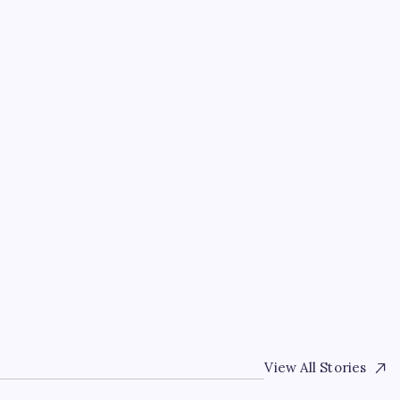
el
EKONOMI
AMD Ekran Kartına Z
By
Serkan Şahin
31 Temmuz 2026
View All Stories