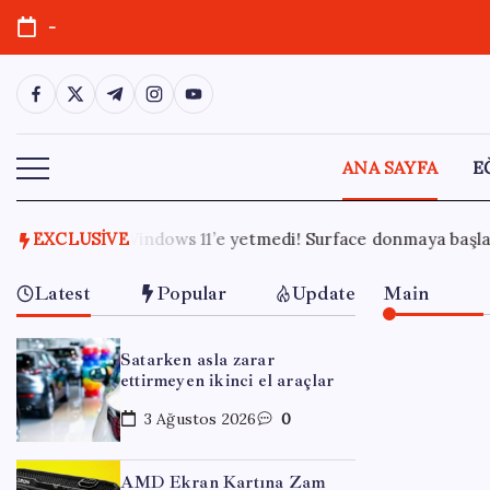
Skip
-
to
content
https://www.facebook.com/
https://twitter.com/
https://t.me/
https://www.instagram.com/
https://youtube.com/
ANA SAYFA
E
 Surface donmaya başladı
EXCLUSIVE
29 Temmuz 2026
Mersin’de yan
Latest
Popular
Update
Main
Satarken asla zarar
ettirmeyen ikinci el araçlar
3 Ağustos 2026
0
AMD Ekran Kartına Zam