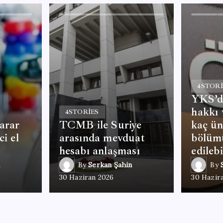
4
STORI
YKS’de
hakkı
4
STORIES
zarar
TCMB ile Suriye
kaç ün
ci el
arasında mevduat
bölümü
hesabı anlaşması
edilebi
By
Serkan Şahin
By
30 Haziran 2026
30 Hazir