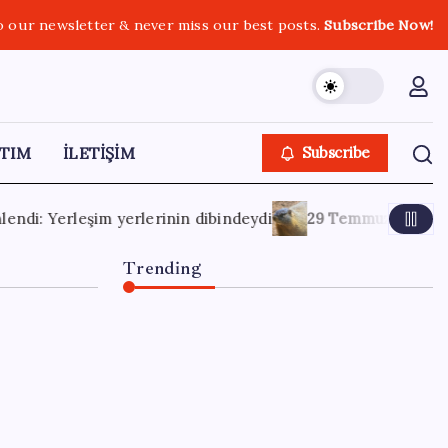
o our newsletter & never miss our best posts.
Subscribe Now!
TIM
İLETİŞİM
Subscribe
29 Temmuz 2026
Nesilleri tükenmesin diye onlar için de
Trending
Satarken asla zarar
ettirmeyen ikinci el araçlar
3 Ağustos 2026
0